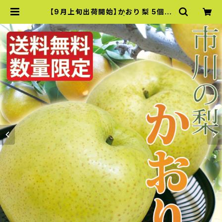
【9月上旬出荷開始】かおり 梨 5個入
り 大玉 千葉県市川産 | 市川市の梨直
売所