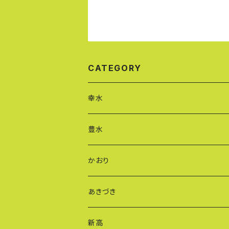
CATEGORY
幸水
豊水
かおり
あきづき
新高